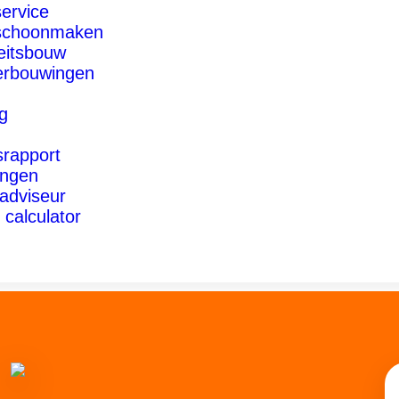
ervice
schoonmaken
teitsbouw
erbouwingen
g
rapport
ingen
adviseur
 calculator