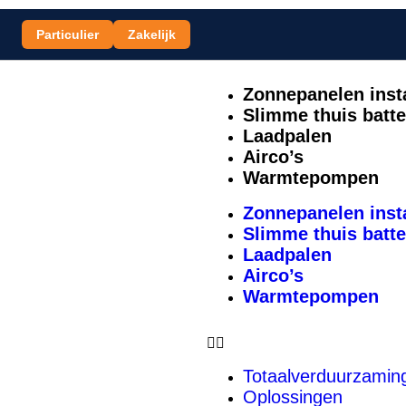
Particulier
Zakelijk
Zonnepanelen insta
Slimme thuis batte
Laadpalen
Airco’s
Warmtepompen
Zonnepanelen insta
Slimme thuis batte
Laadpalen
Airco’s
Warmtepompen
Totaalverduurzamin
Oplossingen