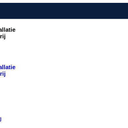
llatie
rij
llatie
rij
g