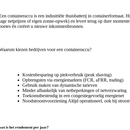
Een containeraccu is een industriële thuisbatterij in containerformaat. 
lage netprijzen of eigen zonne-opwek) en levert terug op dure momenten
boetes én creëert u nieuwe inkomstenbronnen.
Waarom kiezen bedrijven voor een containeraccu?
Kostenbesparing op piekverbruik (peak shaving)
Opbrengsten via energiemarkten (FCR, aFRR, trading)
Gebruik maken van dynamische tarieven
Minder afhankelijk van netbeperkingen of netverzwaring
Toekomstbestendig in een congestiegevoelig energienet
Noodstroomvoorziening Altijd operationeel, ook bij stroom
wat is het rendement per jaar?