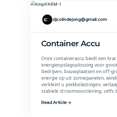
djcolindejong@gmail.com
Container Accu
Onze containeraccu biedt een krach
energieopslagoplossing voor groot
bedrijven, bouwplaatsen en off-grid
energie op uit zonnepanelen, winde
verkleint u piekbelastingen, verla
stabiele stroomvoorziening, zelfs b
Read Article