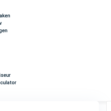
aken
w
ngen
iseur
lculator